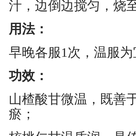
汁，边倒边搅匀，烧
用法：
早晚各服1次，温服为
功效：
山楂酸甘微温，既善
瘀；