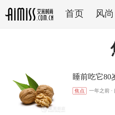
首页
风尚
睡前吃它8
一年之前 · 
焦点