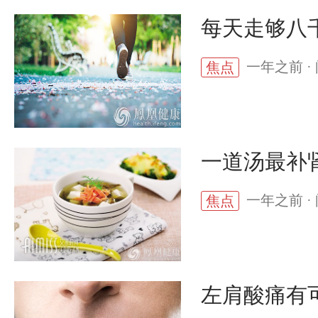
每天走够八
一年之前 · 
焦点
一道汤最补
一年之前 · 
焦点
左肩酸痛有