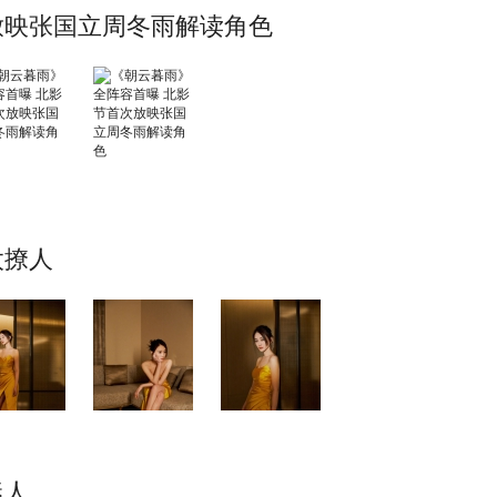
放映张国立周冬雨解读角色
太撩人
迷人