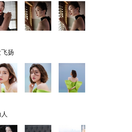
发飞扬
动人