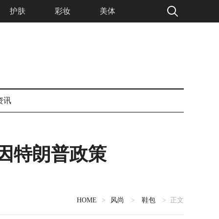
护肤
彩妆
美体
资讯
因特朗普政策
HOME
>
风尚
>
鞋包
> 正文