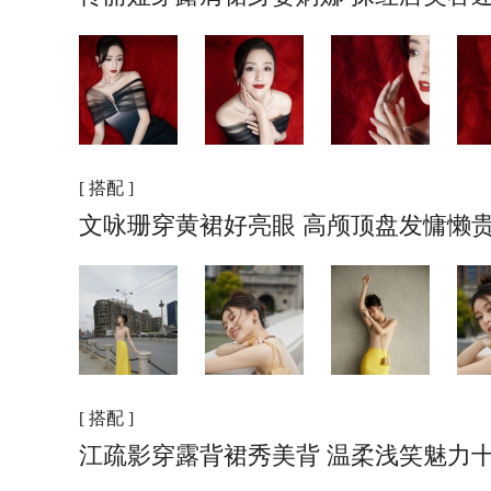
[ 搭配 ]
文咏珊穿黄裙好亮眼 高颅顶盘发慵懒
[ 搭配 ]
江疏影穿露背裙秀美背 温柔浅笑魅力