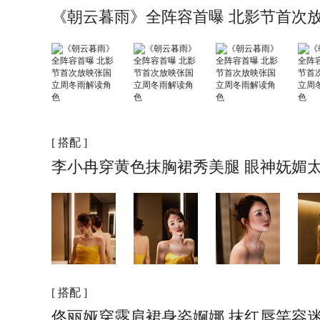
《朝云暮雨》全阵容首曝 北影节首次
[ 搭配 ]
李小冉穿黄色抹胸裙秀美腿 眼神妩媚
[ 搭配 ]
佟丽娅穿露肩裙身姿婀娜 抹红唇笑容