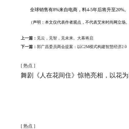
全球销售有8%来自电商，料4-5年后将升至20%。
（声明：本文仅代表作者观点，不代表艾米时尚网立场
上一篇：
见云，见智，见未来。大幕将启
下一篇：
郭广昌委员两会提案：以C2M模式构建智慧经济2.0
[ 热点 ]
舞剧《人在花间住》惊艳亮相，以花为
[ 热点 ]