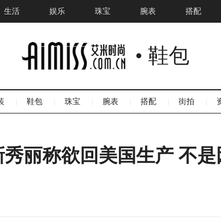
生活
娱乐
珠宝
腕表
搭配
• 鞋包
装
鞋包
珠宝
腕表
搭配
街拍
|
|
|
|
|
|
新秀丽称欲回美国生产 不是