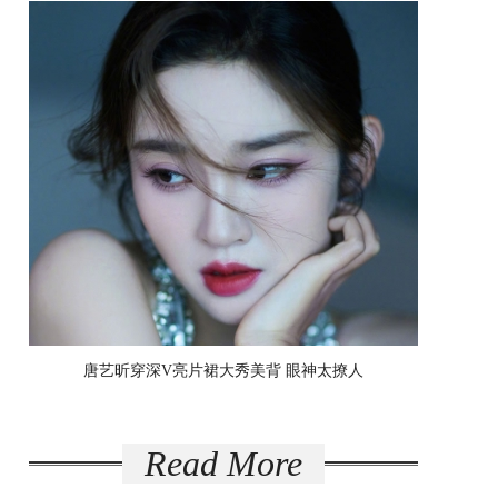
[ 时装 ]
刘诗诗的一组美照曝光，她身穿蓝色衬衫搭
配奶白色开衩半身裙，化身都市丽人优...
唐艺昕穿深V亮片裙大秀美背 眼神太撩人
[ 时装 ]
Read More
唐艺昕晒出一组自己的美照，她身穿银色深
V亮片裙大秀好身材，露美背腰肢纤细，...