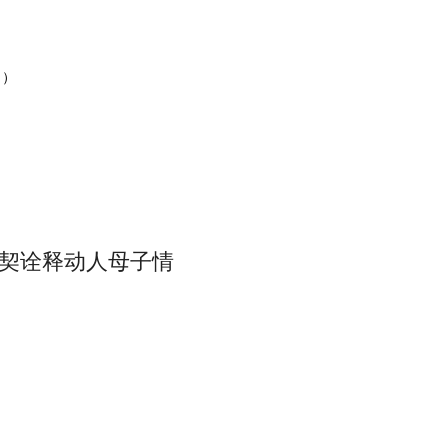
。）
契诠释动人母子情