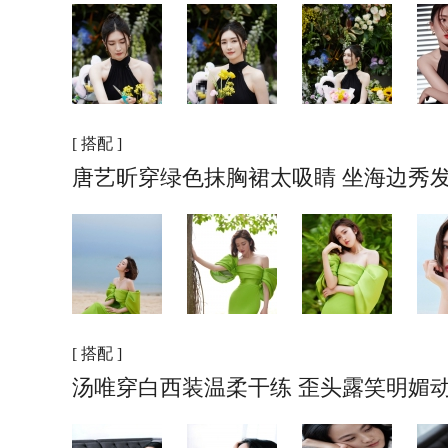
[ 搭配 ]
唐艺昕穿绿色抹胸裙太吸睛 坐海边秀
[ 搭配 ]
汤唯穿白西装温柔干练 歪头露笑明媚