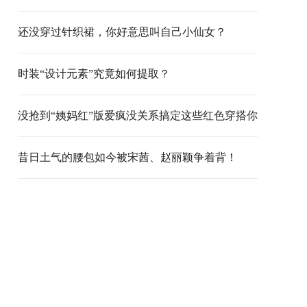
还没穿过针织裙，你好意思叫自己小仙女？
时装“设计元素”究竟如何提取？
没抢到“姨妈红”版爱疯没关系搞定这些红色穿搭你
能时髦1整年！
昔日土气的腰包如今被宋茜、赵丽颖争着背！