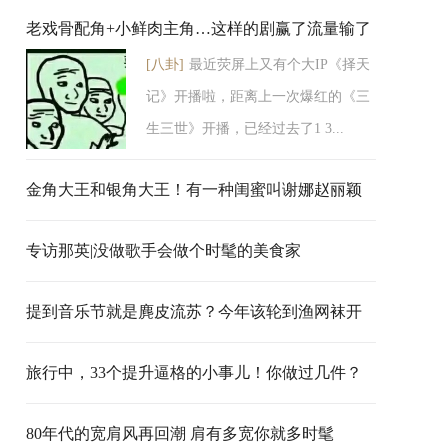
老戏骨配角+小鲜肉主角…这样的剧赢了流量输了
[八卦]
最近荧屏上又有个大IP《择天
口碑？
记》开播啦，距离上一次爆红的《三
生三世》开播，已经过去了1 3...
金角大王和银角大王！有一种闺蜜叫谢娜赵丽颖
专访那英|没做歌手会做个时髦的美食家
提到音乐节就是麂皮流苏？今年该轮到渔网袜开
衩裤了
旅行中，33个提升逼格的小事儿！你做过几件？
80年代的宽肩风再回潮 肩有多宽你就多时髦